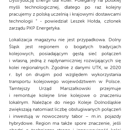
Dystrybucją Energii dla Kolei. Polegamy na polskiej
myśli technologicznej, dlatego po raz kolejny
pracujemy z polską uczelnią i krajowymi dostawcami
technologii ” - powiedział Leszek Hołda, członek
zarządu PKP Energetyka.
Lokalizacja magazynu nie jest przypadkowa. Dolny
Śląsk jest regionem o bogatych tradycjach
kolejowych, posiadającym gęstą sieć połączeń
i własną, jedną z najdynamiczniej rozwijających się
kolei regionalnych. Zgodnie z danymi UTK, w 2020
r. był on drugim pod względem wykorzystania
transportu kolejowego województwem w Polsce.
Tamtejszy Urząd Marszałkowski przejmuje
i remontuje kolejne linie kolejowe o znaczeniu
lokalnym. Należące do niego Koleje Dolnośląskie
zwiększają natomiast liczbę obsługiwanych połączeń
i inwestują w nowoczesny tabor – m.in. pojazdy
hybrydowe. Region ma także spore znaczenie, jeśli