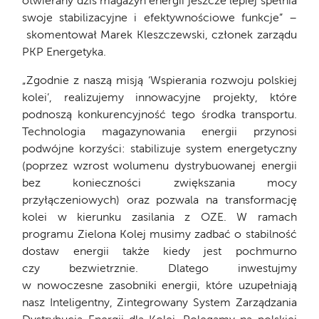
otwierany dziś magazyn energii jeszcze lepiej spełnia
swoje stabilizacyjne i efektywnościowe funkcje” –
skomentował Marek Kleszczewski, członek zarządu
PKP Energetyka.
„Zgodnie z naszą misją ‘Wspierania rozwoju polskiej
kolei’, realizujemy innowacyjne projekty, które
podnoszą konkurencyjność tego środka transportu.
Technologia magazynowania energii przynosi
podwójne korzyści: stabilizuje system energetyczny
(poprzez wzrost wolumenu dystrybuowanej energii
bez konieczności zwiększania mocy
przyłączeniowych) oraz pozwala na transformację
kolei w kierunku zasilania z OZE. W ramach
programu Zielona Kolej musimy zadbać o stabilność
dostaw energii także kiedy jest pochmurno
czy bezwietrznie. Dlatego inwestujmy
w nowoczesne zasobniki energii, które uzupełniają
nasz Inteligentny, Zintegrowany System Zarządzania