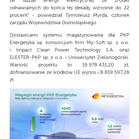
że udział energii elektrycznej ze źródeł
odnawialnych do końca tej dekady wzrośnie do 22
procent” - powiedział Tymoteusz Myrda, członek
zarządu Województwa Dolnośląskiego.
Dostawcami systemu magazynowania dla PKP
Energetyka są: konsorcjum firm My-Soft sp. z o.o.
i Impact Clean Power Technology S.A. oraz
ELESTER-PKP sp. z o.o. i Uniwersytet Zielonogórski.
Wartość projektu to 19.978.431,20 zł,
dofinansowanie ze środków UE wynos i 8.819.597,28
zł.