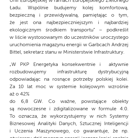
Unii Europejskiej w ramach Europejskiego Zielonego
Ładu. Wspólnie budujemy kolej komfortową,
bezpieczną i przewidywalną, pamiętając o tym,
że jest ona najbezpieczniejszym i najbardziej
ekologicznym środkiem transportu” – podkreślił
w liście wystosowanym do uczestników uroczystego
uruchomienia magazynu energii w Garbcach Andrzej
Bittel, sekretarz stanu w Ministerstwie Infrastruktury.
„W PKP Energetyka konsekwentnie i aktywnie
rozbudowujemy infrastrukturę dystrybucyjną
odpowiadając na rosnące potrzeby polskiej kolei.
Za 10 lat moc w systemie kolejowym wzrośnie
aż o 42%
do 6,8 GW. Co ważne, powstające obiekty
są nowoczesne i zdigitalizowane w formule 4.0.
To oznacza, że wykorzystujemy w nich Systemy
Biznesowej Analityki Danych, Sztucznej Inteligencji
i Uczenia Maszynowego, co gwarantuje, że np.