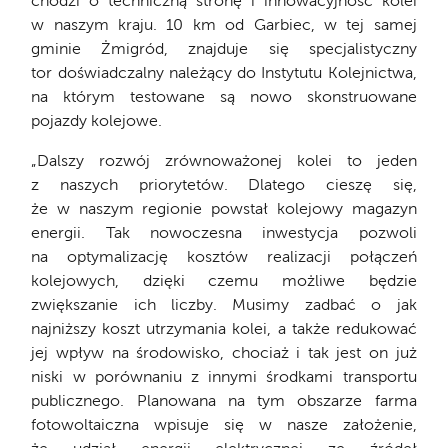
chodzi o techniczną stronę i innowacyjność kolei
w naszym kraju. 10 km od Garbiec, w tej samej
gminie Żmigród, znajduje się specjalistyczny
tor doświadczalny należący do Instytutu Kolejnictwa,
na którym testowane są nowo skonstruowane
pojazdy kolejowe.
„Dalszy rozwój zrównoważonej kolei to jeden
z naszych priorytetów. Dlatego cieszę się,
że w naszym regionie powstał kolejowy magazyn
energii. Tak nowoczesna inwestycja pozwoli
na optymalizację kosztów realizacji połączeń
kolejowych, dzięki czemu możliwe będzie
zwiększanie ich liczby. Musimy zadbać o jak
najniższy koszt utrzymania kolei, a także redukować
jej wpływ na środowisko, chociaż i tak jest on już
niski w porównaniu z innymi środkami transportu
publicznego. Planowana na tym obszarze farma
fotowoltaiczna wpisuje się w nasze założenie,