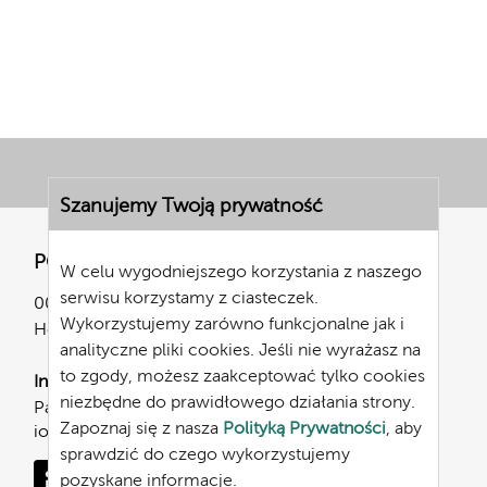
Szanujemy Twoją prywatność
PGE Energetyka Kolejowa S.A.
W celu wygodniejszego korzystania z naszego
serwisu korzystamy z ciasteczek.
00-681 Warszawa
Wykorzystujemy zarówno funkcjonalne jak i
Hoża 63/67
analityczne pliki cookies. Jeśli nie wyrażasz na
to zgody, możesz zaakceptować tylko cookies
Inspektor Ochrony Danych
niezbędne do prawidłowego działania strony.
Paweł Markiewicz
Zapoznaj się z nasza
Polityką Prywatności
, aby
iodo.pgeek@gkpge.pl
sprawdzić do czego wykorzystujemy
pozyskane informacje.